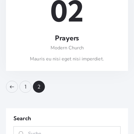
02
Prayers
Modern Church
Mauris eu nisi eget nisi imperdiet.
1
2
Search