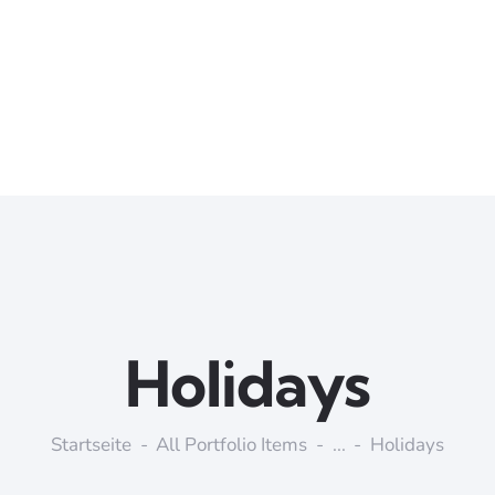
Holidays
Startseite
All Portfolio Items
...
Holidays