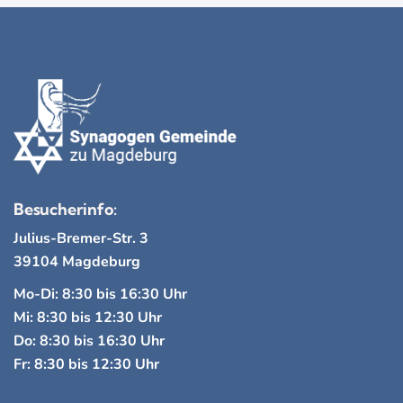
e
e
h
n
t
r
e
S
a
n
u
n
-
c
N
s
a
h
Besucherinfo:
t
v
Julius-Bremer-Str. 3
e
a
39104 Magdeburg
i
u
g
Mo-Di: 8:30 bis 16:30 Uhr
l
Mi: 8:30 bis 12:30 Uhr
a
n
t
Do: 8:30 bis 16:30 Uhr
t
Fr: 8:30 bis 12:30 Uhr
d
u
i