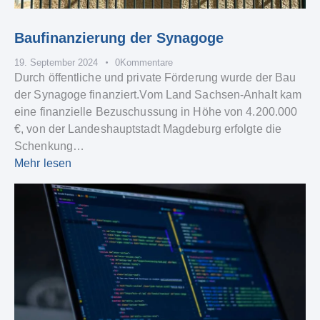
Baufinanzierung der Synagoge
19. September 2024
0
Kommentare
Durch öffentliche und private Förderung wurde der Bau
der Synagoge finanziert.Vom Land Sachsen-Anhalt kam
eine finanzielle Bezuschussung in Höhe von 4.200.000
€, von der Landeshauptstadt Magdeburg erfolgte die
Schenkung…
Mehr lesen