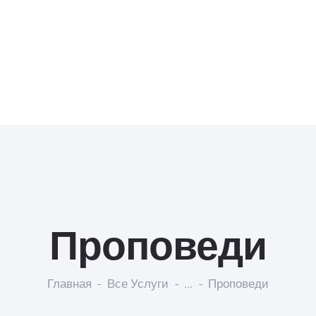
Проповеди
Главная
Все Услуги
...
Проповеди