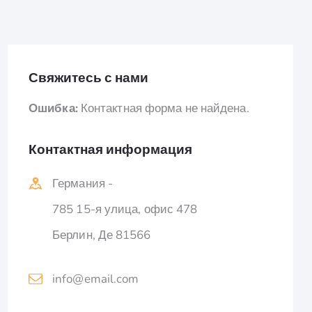
Свяжитесь с нами
Ошибка:
Контактная форма не найдена.
Контактная информация
Германия -
785 15-я улица, офис 478
Берлин, Де 81566
info@email.com