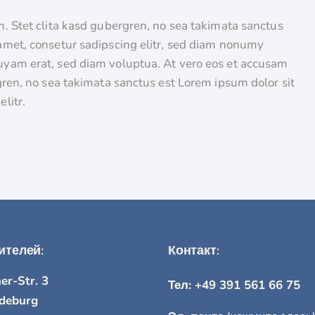
m. Stet clita kasd gubergren, no sea takimata sanctus
 amet, consetur sadipscing elitr, sed diam nonumy
uyam erat, sed diam voluptua. At vero eos et accusam
gren, no sea takimata sanctus est Lorem ipsum dolor sit
litr.
ителей:
Контакт:
er-Str. 3
Тел: +49 391 561 66 75
deburg