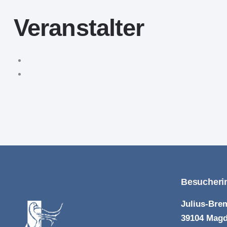
Veranstalter
Besucheri
Julius-Brem
39104 Mag